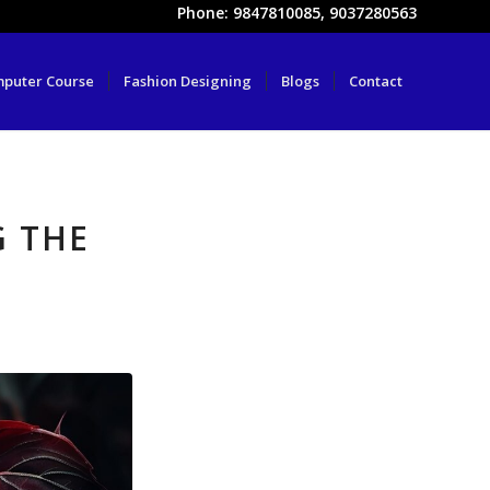
Phone: 9847810085, 9037280563
puter Course
Fashion Designing
Blogs
Contact
G THE