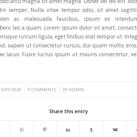
odo arcu magna sit amet magna. Donec vel leo elit. Mo
din semper. Nulla vitae tempor odio, sit amet sagitt
apien ac malesuada faucibus, ipsum ex interdum
ibero leo a quam. Lorem ipsum dolor sit amet, consect
lerisque rutrum ligula, eget finibus erat tempor ut. Intege
, sapien ut consectetur cursus, dui quam mollis eros,
ae lacus. Fusce luctus ipsum ut mauris consectetur, v
/
/
16/05/2026
0 COMMENTS
BY
ADMIN
Share this entry