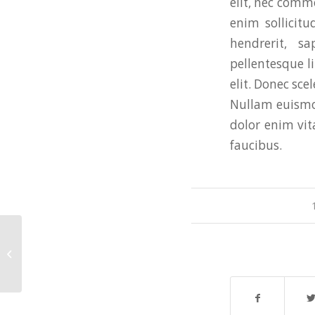
elit, nec comm
enim sollicitu
hendrerit, s
pellentesque l
elit. Donec sce
Nullam euismod
dolor enim vit
faucibus.
Journey of Serenity
and Self-Discovery