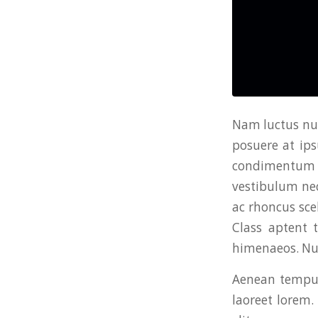
Nam luctus nul
posuere at ips
condimentum et
vestibulum nec 
ac rhoncus sce
Class aptent t
himenaeos. Null
Aenean tempus
laoreet lorem. 