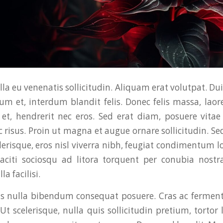
la eu venenatis sollicitudin. Aliquam erat volutpat. Du
um et, interdum blandit felis. Donec felis massa, la
, hendrerit nec eros. Sed erat diam, posuere vitae 
risus. Proin ut magna et augue ornare sollicitudin. Sed
lerisque, eros nisl viverra nibh, feugiat condimentum lo
aciti sociosqu ad litora torquent per conubia nostr
a facilisi.
 nulla bibendum consequat posuere. Cras ac ferment
Ut scelerisque, nulla quis sollicitudin pretium, tortor