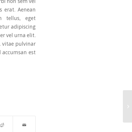
rbi non sem vel
is erat. Aenean
 tellus, eget
etur adipiscing
r vel urna elit.
 vitae pulvinar
el accumsan est